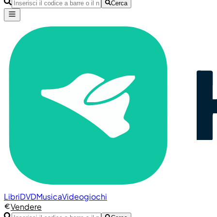
Cerca
Libri
DVD
Musica
Videogiochi
Vendere