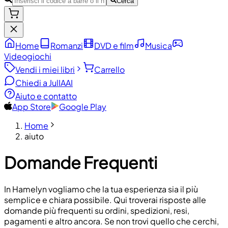
Cerca
Home
Romanzi
DVD e film
Musica
Videogiochi
Vendi i miei libri
Carrello
Chiedi a JulIA
AI
Aiuto e contatto
App Store
Google Play
Home
aiuto
Domande Frequenti
In Hamelyn vogliamo che la tua esperienza sia il più
semplice e chiara possibile. Qui troverai risposte alle
domande più frequenti su ordini, spedizioni, resi,
pagamenti e altro ancora. Se non trovi quello che cerchi,