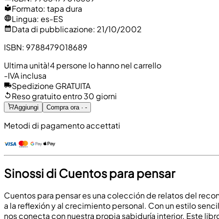
Formato
:
tapa dura
Lingua
:
es-ES
Data di pubblicazione
:
21/10/2002
ISBN
:
9788479018689
Ultima unità!
4 persone lo hanno nel carrello
-
IVA inclusa
Spedizione GRATUITA
Reso gratuito entro 30 giorni
Aggiungi
Compra ora · -
Metodi di pagamento accettati
Sinossi di Cuentos para pensar
Cuentos para pensar es una colección de relatos del recono
a la reflexión y al crecimiento personal. Con un estilo senc
nos conecta con nuestra propia sabiduría interior. Este lib