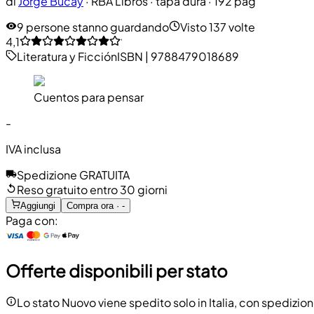
di
Jorge Bucay
·
RBA Libros
· tapa dura
· 192 pag
9 persone stanno guardando
Visto 137 volte
4,1
Literatura y Ficción
ISBN
|
9788479018689
Cuentos para pensar
-
IVA inclusa
Spedizione GRATUITA
Reso gratuito entro 30 giorni
Aggiungi
Compra ora · -
Paga con:
Offerte disponibili per stato
Lo stato Nuovo viene spedito solo in Italia, con spedizion