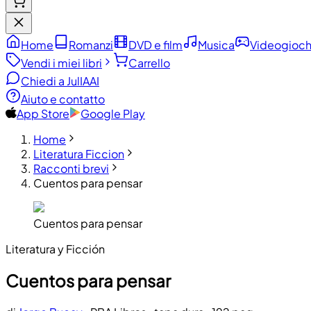
Home
Romanzi
DVD e film
Musica
Videogioch
Vendi i miei libri
Carrello
Chiedi a JulIA
AI
Aiuto e contatto
App Store
Google Play
Home
Literatura Ficcion
Racconti brevi
Cuentos para pensar
Cuentos para pensar
Literatura y Ficción
Cuentos para pensar