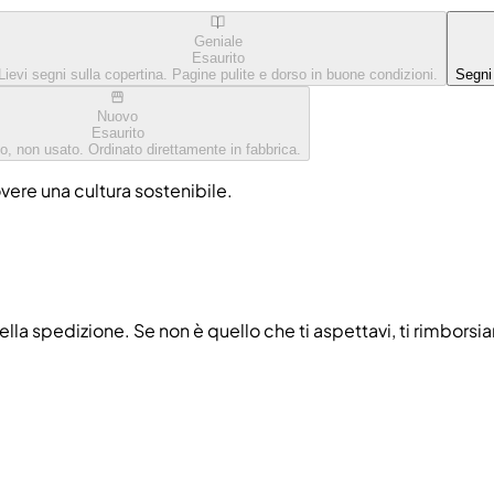
Geniale
Esaurito
Lievi segni sulla copertina. Pagine pulite e dorso in buone condizioni.
Segni
Nuovo
Esaurito
o, non usato. Ordinato direttamente in fabbrica.
overe una cultura sostenibile.
ella spedizione. Se non è quello che ti aspettavi, ti rimborsi