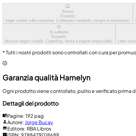
Buono
Esaurito
Segni visibili sulla copertina. Contenuto completo, integro e revisionato.
Eccellente
Esaurito
Nessun segno visibile. Copertina, dorso e pagine impeccabili.
Libro nuov
* Tutti i nostri prodotti sono controllati con cura per promu
Garanzia qualità Hamelyn
Ogni prodotto viene controllato, pulito e verificato prima d
Dettagli del prodotto
Pagine
:
192 pag
Autore
:
Jorge Bucay
Editore
:
RBA Libros
ISBN
:
9788479018689