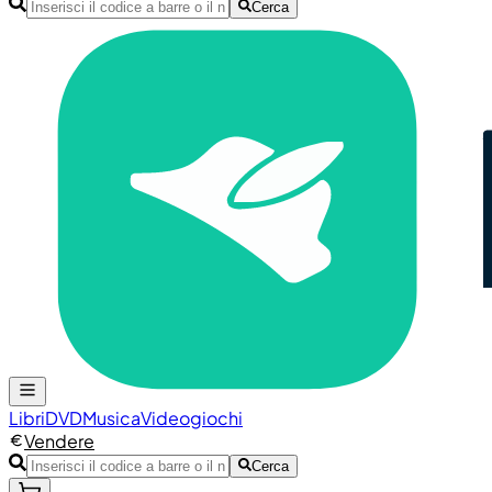
Cerca
Libri
DVD
Musica
Videogiochi
Vendere
Cerca