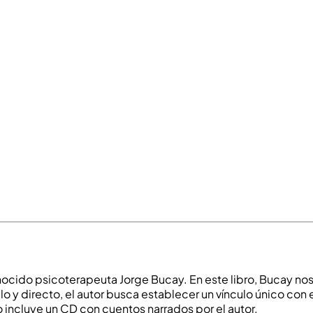
cido psicoterapeuta Jorge Bucay. En este libro, Bucay nos ll
illo y directo, el autor busca establecer un vínculo único co
ro incluye un CD con cuentos narrados por el autor.