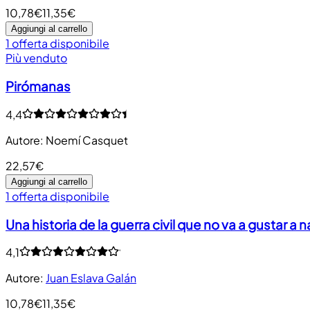
10,78€
11,35€
Aggiungi al carrello
1 offerta disponibile
Più venduto
Pirómanas
4,4
Autore
:
Noemí Casquet
22,57€
Aggiungi al carrello
1 offerta disponibile
Una historia de la guerra civil que no va a gustar a 
4,1
Autore
:
Juan Eslava Galán
10,78€
11,35€