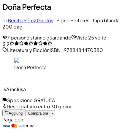
Doña Perfecta
di
Benito Pérez Galdós
·
Signo Editores
· tapa blanda
·
200 pag
7 persone stanno guardando
Visto 25 volte
3,9
Literatura y Ficción
ISBN
|
9788484470380
Doña Perfecta
-
IVA inclusa
Spedizione GRATUITA
Reso gratuito entro 30 giorni
Aggiungi
Compra ora · -
Paga con: