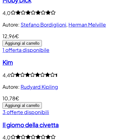
Moby Dick
4,0
Autore
:
Stefano Bordiglioni
,
Herman Melville
12,96€
Aggiungi al carrello
1 offerta disponibile
Kim
4,4
Autore
:
Rudyard Kipling
10,78€
Aggiungi al carrello
3 offerte disponibili
Il giorno della civetta
4,0