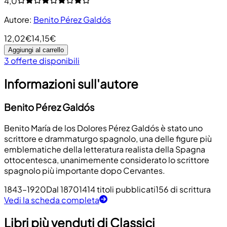
4,0
Autore
:
Benito Pérez Galdós
12,02€
14,15€
Aggiungi al carrello
3 offerte disponibili
Informazioni sull'autore
Benito Pérez Galdós
Benito María de los Dolores Pérez Galdós è stato uno
scrittore e drammaturgo spagnolo, una delle figure più
emblematiche della letteratura realista della Spagna
ottocentesca, unanimemente considerato lo scrittore
spagnolo più importante dopo Cervantes.
1843–1920
Dal 1870
1414 titoli pubblicati
156 di scrittura
Vedi la scheda completa
Libri più venduti di Classici