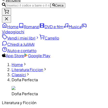
Cerca
Home
Romanzi
DVD e film
Musica
Videogiochi
Vendi i miei libri
Carrello
Chiedi a JulIA
AI
Aiuto e contatto
App Store
Google Play
Home
Literatura Ficcion
Classici
Doña Perfecta
Doña Perfecta
Literatura y Ficción