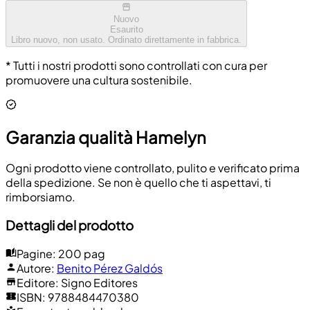
Nuovo
Esaurito
Libro nuovo, non usato. Ordinato direttamente in fabbrica.
* Tutti i nostri prodotti sono controllati con cura per
promuovere una cultura sostenibile.
Garanzia qualità Hamelyn
Ogni prodotto viene controllato, pulito e verificato prima
della spedizione. Se non è quello che ti aspettavi, ti
rimborsiamo.
Dettagli del prodotto
Pagine
:
200 pag
Autore
:
Benito Pérez Galdós
Editore
:
Signo Editores
ISBN
:
9788484470380