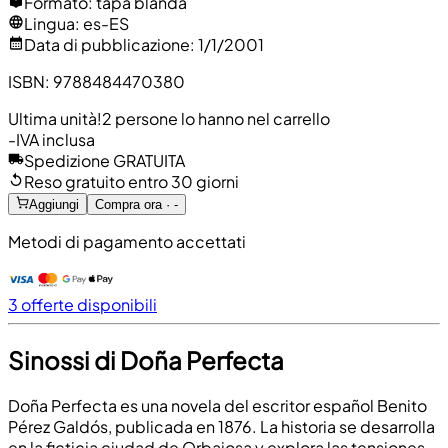
Formato
:
tapa blanda
Lingua
:
es-ES
Data di pubblicazione
:
1/1/2001
ISBN
:
9788484470380
Ultima unità!
2 persone lo hanno nel carrello
-
IVA inclusa
Spedizione GRATUITA
Reso gratuito entro 30 giorni
Aggiungi
Compra ora · -
Metodi di pagamento accettati
3 offerte disponibili
Sinossi di Doña Perfecta
Doña Perfecta es una novela del escritor español Benito
Pérez Galdós, publicada en 1876. La historia se desarrolla
en la ficticia ciudad de Orbajosa y explora las tensiones