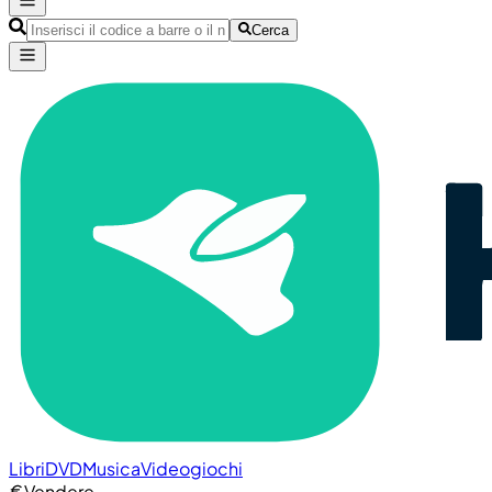
Cerca
Libri
DVD
Musica
Videogiochi
Vendere