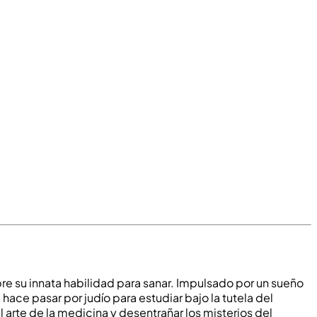
re su innata habilidad para sanar. Impulsado por un sueño
ace pasar por judío para estudiar bajo la tutela del
 arte de la medicina y desentrañar los misterios del