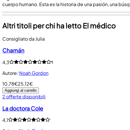
cuerpo humano. Esta es la historia de una pasión, una bú
Altri titoli per chi ha letto El médico
Consigliato da Julia
Chamán
4,3
Autore
:
Noah Gordon
10,78€
25,12€
Aggiungi al carrello
2 offerte disponibili
La doctora Cole
4,1