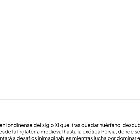
n londinense del siglo XI que, tras quedar huérfano, descub
e la Inglaterra medieval hasta la exótica Persia, donde se h
ntará a desafíos inimaginables mientras lucha por dominar el