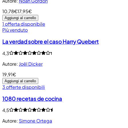
Autore
:
Noah Gordon
10,78€
17,95€
Aggiungi al carrello
1 offerta disponibile
Più venduto
La verdad sobre el caso Harry Quebert
4,3
Autore
:
Joël Dicker
19,91€
Aggiungi al carrello
3 offerte disponibili
1080 recetas de cocina
4,5
Autore
:
Simone Ortega