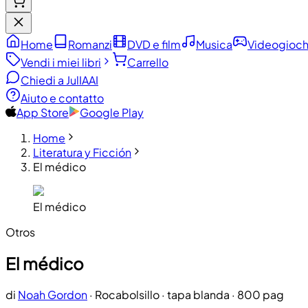
Home
Romanzi
DVD e film
Musica
Videogioch
Vendi i miei libri
Carrello
Chiedi a JulIA
AI
Aiuto e contatto
App Store
Google Play
Home
Literatura y Ficción
El médico
El médico
Otros
El médico
di
Noah Gordon
·
Rocabolsillo
· tapa blanda
· 800 pag