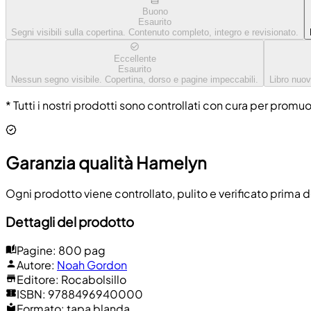
Buono
Esaurito
Segni visibili sulla copertina. Contenuto completo, integro e revisionato.
Eccellente
Esaurito
Nessun segno visibile. Copertina, dorso e pagine impeccabili.
Libro nuov
* Tutti i nostri prodotti sono controllati con cura per promu
Garanzia qualità Hamelyn
Ogni prodotto viene controllato, pulito e verificato prima d
Dettagli del prodotto
Pagine
:
800 pag
Autore
:
Noah Gordon
Editore
:
Rocabolsillo
ISBN
:
9788496940000
Formato
:
tapa blanda