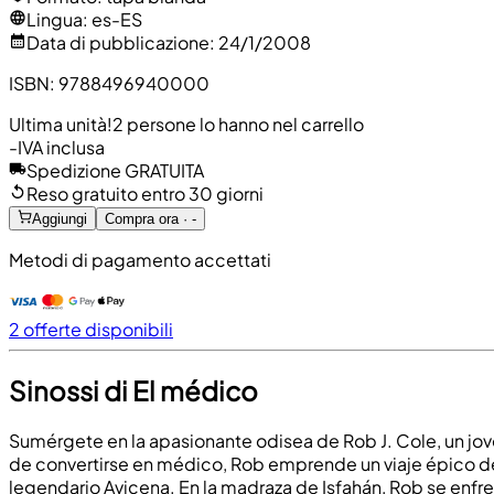
Lingua
:
es-ES
Data di pubblicazione
:
24/1/2008
ISBN
:
9788496940000
Ultima unità!
2 persone lo hanno nel carrello
-
IVA inclusa
Spedizione GRATUITA
Reso gratuito entro 30 giorni
Aggiungi
Compra ora · -
Metodi di pagamento accettati
2 offerte disponibili
Sinossi di El médico
Sumérgete en la apasionante odisea de Rob J. Cole, un jove
de convertirse en médico, Rob emprende un viaje épico desd
legendario Avicena. En la madraza de Isfahán, Rob se enfre