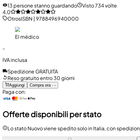
13 persone stanno guardando
Visto 734 volte
4,0
Otros
ISBN
|
9788496940000
El médico
-
IVA inclusa
Spedizione GRATUITA
Reso gratuito entro 30 giorni
Aggiungi
Compra ora · -
Paga con:
Offerte disponibili per stato
Lo stato Nuovo viene spedito solo in Italia, con spedizion