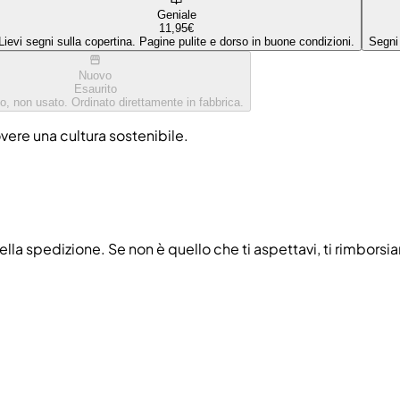
Geniale
11,95€
Lievi segni sulla copertina. Pagine pulite e dorso in buone condizioni.
Segni
Nuovo
Esaurito
o, non usato. Ordinato direttamente in fabbrica.
overe una cultura sostenibile.
ella spedizione. Se non è quello che ti aspettavi, ti rimborsi