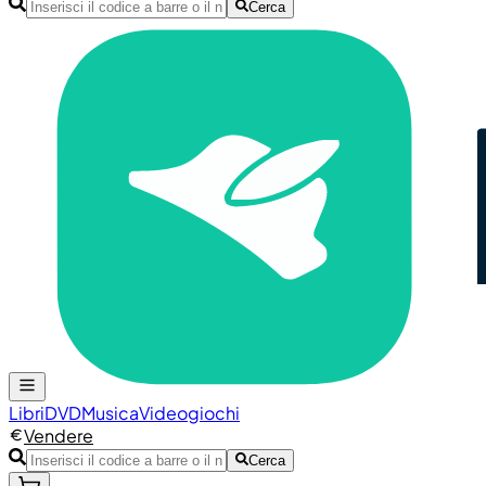
Cerca
Libri
DVD
Musica
Videogiochi
Vendere
Cerca