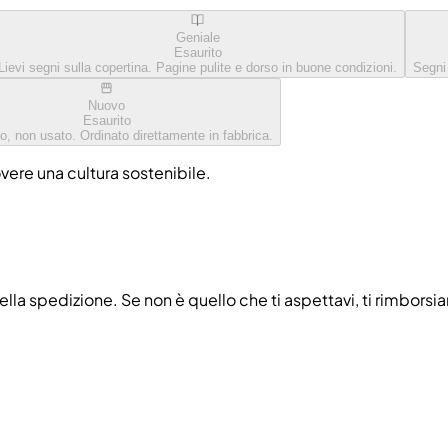
Geniale
Esaurito
Lievi segni sulla copertina. Pagine pulite e dorso in buone condizioni.
Segni
Nuovo
Esaurito
o, non usato. Ordinato direttamente in fabbrica.
overe una cultura sostenibile.
ella spedizione. Se non è quello che ti aspettavi, ti rimborsi