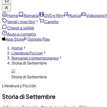
Home
Romanzi
DVD e film
Musica
Videogioch
Vendi i miei libri
Carrello
Chiedi a JulIA
AI
Aiuto e contatto
App Store
Google Play
Home
Literatura Ficcion
Romanzo contemporaneo
Storia di Settembre
Storia di Settembre
Literatura y Ficción
Storia di Settembre