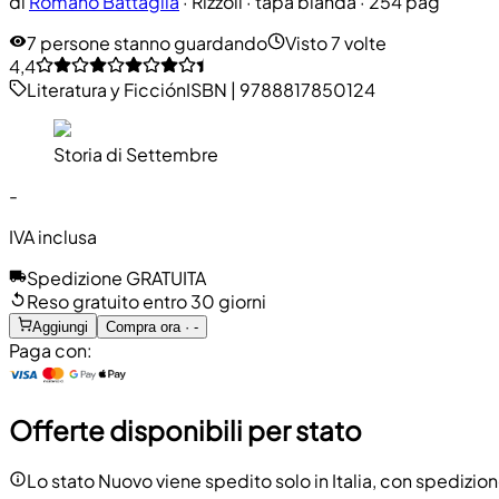
di
Romano Battaglia
·
Rizzoli
· tapa blanda
· 254 pag
7 persone stanno guardando
Visto 7 volte
4,4
Literatura y Ficción
ISBN
|
9788817850124
Storia di Settembre
-
IVA inclusa
Spedizione GRATUITA
Reso gratuito entro 30 giorni
Aggiungi
Compra ora · -
Paga con:
Offerte disponibili per stato
Lo stato Nuovo viene spedito solo in Italia, con spedizion