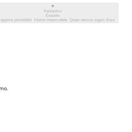
Fantastico
Esaurito
 appena percettibili. Interno impeccabile. Quasi nessun segno d'uso.
amo.