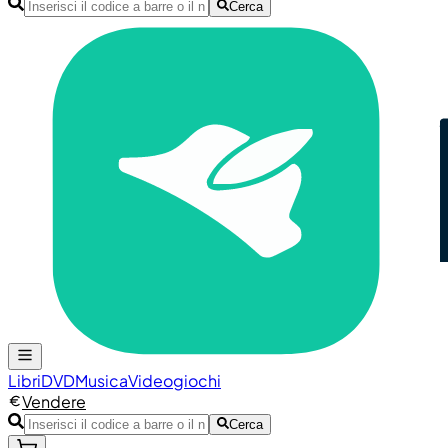
Cerca
Libri
DVD
Musica
Videogiochi
Vendere
Cerca