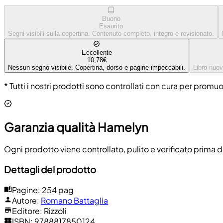
Buono
Esaurito
Segni visibili sulla copertina. Contenuto completo, integro e revisionato.
Eccellente
10,78€
Nessun segno visibile. Copertina, dorso e pagine impeccabili.
Libro nuov
* Tutti i nostri prodotti sono controllati con cura per promu
Garanzia qualità Hamelyn
Ogni prodotto viene controllato, pulito e verificato prima d
Dettagli del prodotto
Pagine
:
254 pag
Autore
:
Romano Battaglia
Editore
:
Rizzoli
ISBN
:
9788817850124