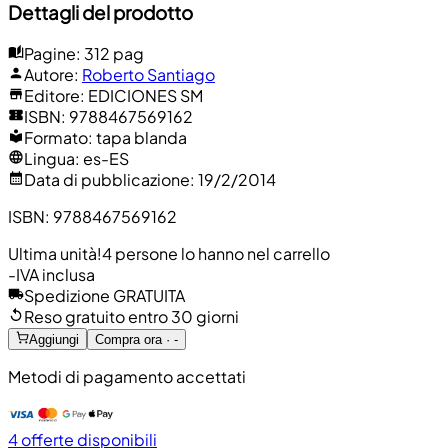
Dettagli del prodotto
Pagine
:
312 pag
Autore
:
Roberto Santiago
Editore
:
EDICIONES SM
ISBN
:
9788467569162
Formato
:
tapa blanda
Lingua
:
es-ES
Data di pubblicazione
:
19/2/2014
ISBN
:
9788467569162
Ultima unità!
4 persone lo hanno nel carrello
-
IVA inclusa
Spedizione GRATUITA
Reso gratuito entro 30 giorni
Aggiungi
Compra ora · -
Metodi di pagamento accettati
4 offerte disponibili