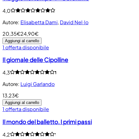
4,0
Autore
:
Elisabetta Dami
,
David Nel·lo
20,35€
24,90€
Aggiungi al carrello
1 offerta disponibile
Il giornale delle Cipolline
4,3
Autore
:
Luigi Garlando
13,23€
Aggiungi al carrello
1 offerta disponibile
Il mondo del balletto. I primi passi
4,2