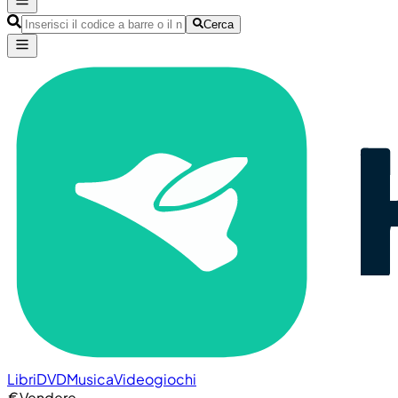
Cerca
Libri
DVD
Musica
Videogiochi
Vendere