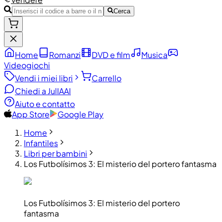
Cerca
Home
Romanzi
DVD e film
Musica
Videogiochi
Vendi i miei libri
Carrello
Chiedi a JulIA
AI
Aiuto e contatto
App Store
Google Play
Home
Infantiles
Libri per bambini
Los Futbolísimos 3: El misterio del portero fantasma
Los Futbolísimos 3: El misterio del portero
fantasma