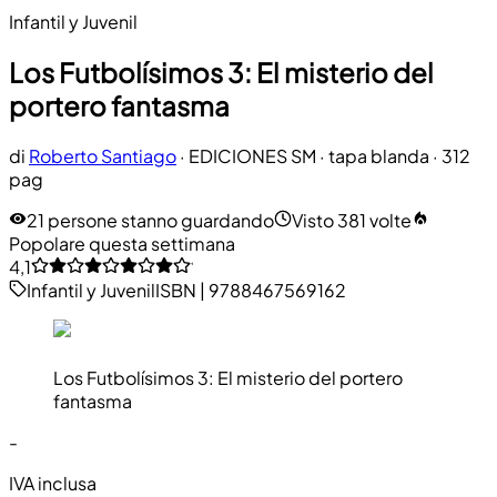
Infantil y Juvenil
Los Futbolísimos 3: El misterio del
portero fantasma
di
Roberto Santiago
·
EDICIONES SM
· tapa blanda
· 312
pag
21 persone stanno guardando
Visto 381 volte
Popolare questa settimana
4,1
Infantil y Juvenil
ISBN
|
9788467569162
Los Futbolísimos 3: El misterio del portero
fantasma
-
IVA inclusa